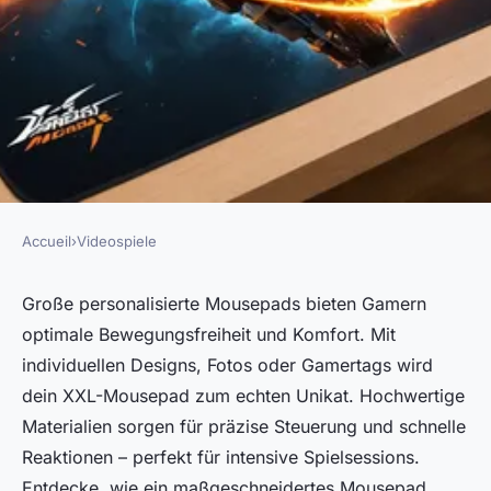
Accueil
›
Videospiele
VIDEOSPIELE
Personalisierte xxl mousepads
Große personalisierte Mousepads bieten Gamern
optimale Bewegungsfreiheit und Komfort. Mit
für gamer: dein perfekter
individuellen Designs, Fotos oder Gamertags wird
begleiter!
dein XXL-Mousepad zum echten Unikat. Hochwertige
Materialien sorgen für präzise Steuerung und schnelle
Iris
•
19. September 2025
•
4 min de lecture
Reaktionen – perfekt für intensive Spielsessions.
Entdecke, wie ein maßgeschneidertes Mousepad